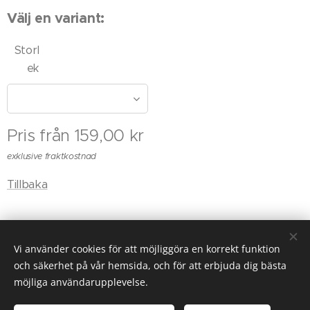
Välj en variant:
Storl
ek
Pris från
159,00
kr
exklusive fraktkostnad
Tillbaka
Vi använder cookies för att möjliggöra en korrekt funktion
© 2025 Alla rättigheter reserverade
och säkerhet på vår hemsida, och för att erbjuda dig bästa
möjliga användarupplevelse.
Cookies
www.målarburken.se