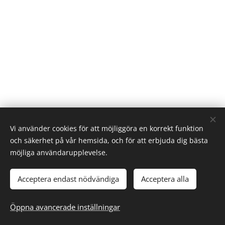
Vi använder cookies för att möjliggöra en korrekt funktion
och säkerhet på vår hemsida, och för att erbjuda dig bästa
möjliga användarupplevelse.
Acceptera endast nödvändiga
Acceptera alla
© 2025 Alla rättigheter reserverade
Cookies
www.målarburken.se
Öppna avancerade inställningar